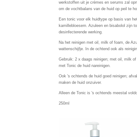
werkstoffen uit je crèmes en serums zal op
om de vochtbalans van de huid op peil te h
Een tonic voor elk huidtype op basis van het
kamillebloesem. Azuleen en bisabolol zijn
desinfecterende werking.
Na het reinigen met oil, milk of foam, de A
wattenschijfje. In de ochtend ook als reinigi
Gebruik: 2 x daags reinigen; met oil, milk o
met Tonic de huid nareinigen.
Ook 's ochtends de huid goed reinigen; afval
maken de huid onzuiver.
Alleen de Tonic is 's ochtends meestal vold
250ml