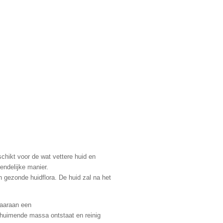
chikt voor de wat vettere huid en
iendelijke manier.
n gezonde huidflora. De huid zal na het
daaraan een
schuimende massa ontstaat en reinig