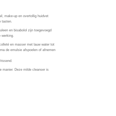
il, make-up en overtollig huidvet
e tasten.
zuleen en bisabolol zijn toegevoegd
e werking.
colleté en masser met lauw water tot
arna de emulsie afspoelen of afnemen
frissend.
ve manier. Deze milde cleanser is