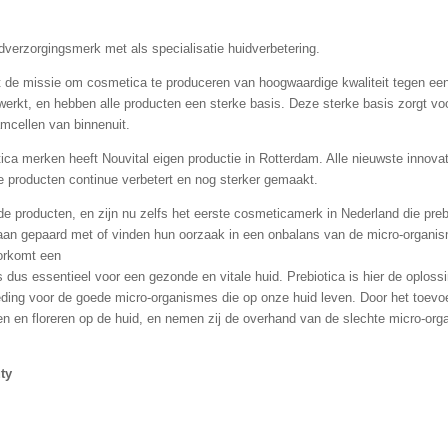
dverzorgingsmerk met als specialisatie huidverbetering.
 de missie om cosmetica te produceren van hoogwaardige kwaliteit tegen een 
erkt, en hebben alle producten een sterke basis. Deze sterke basis zorgt voo
amcellen van binnenuit.
ca merken heeft Nouvital eigen productie in Rotterdam. Alle nieuwste innova
e producten continue verbetert en nog sterker gemaakt.
n de producten, en zijn nu zelfs het eerste cosmeticamerk in Nederland die prebi
aan gepaard met of vinden hun oorzaak in een onbalans van de micro-organis
orkomt een
us essentieel voor een gezonde en vitale huid. Prebiotica is hier de oplossi
eding voor de goede micro-organismes die op onze huid leven. Door het toev
 en floreren op de huid, en nemen zij de overhand van de slechte micro-org
ty