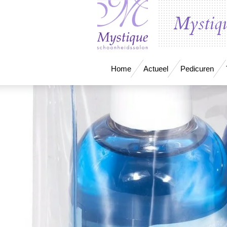
Ga
Mystiqu
direct
naar
de
hoofdinhoud
Home
Actueel
Pedicuren