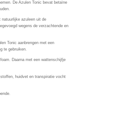
nemen. De Azulen Tonic bevat betaïne
ouden.
 natuurlijke azuleen uit de
 toegevoegd wegens de verzachtende en
zulen Tonic aanbrengen met een
ng te gebruiken.
f foam. Daarna met een wattenschijfje
stoffen, huidvet en transpiratie vocht
oende.