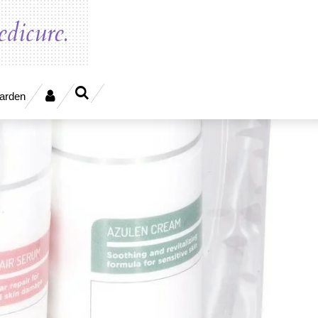
dicure.
arden