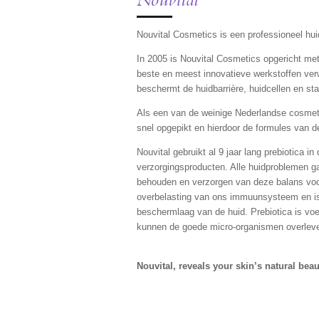
Nouvital
Nouvital Cosmetics is een professioneel hui
In 2005 is Nouvital Cosmetics opgericht met
beste en meest innovatieve werkstoffen verw
beschermt de huidbarrière, huidcellen en st
Als een van de weinige Nederlandse cosmeti
snel opgepikt en hierdoor de formules van d
Nouvital gebruikt al 9 jaar lang prebiotica i
verzorgingsproducten. Alle huidproblemen g
behouden en verzorgen van deze balans vo
overbelasting van ons immuunsysteem en is d
beschermlaag van de huid. Prebiotica is vo
kunnen de goede micro-organismen overleven
Nouvital, reveals your skin’s natural beau